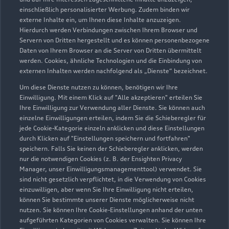
Co. KG
einschließlich personalisierter Werbung. Zudem binden wir
externe Inhalte ein, um Ihnen diese Inhalte anzuzeigen.
Servicepartner
e-tron
Hierdurch werden Verbindungen zwischen Ihrem Browser und
Servern von Dritten hergestellt und es können personenbezogene
Daten von Ihrem Browser an die Server von Dritten übermittelt
werden. Cookies, ähnliche Technologien und die Einbindung von
externen Inhalten werden nachfolgend als „Dienste“ bezeichnet.
Um diese Dienste nutzen zu können, benötigen wir Ihre
Einwilligung. Mit einem Klick auf "Alle akzeptieren" erteilen Sie
Ihre Einwilligung zur Verwendung aller Dienste. Sie können auch
einzelne Einwilligungen erteilen, indem Sie die Schieberegler für
jede Cookie-Kategorie einzeln anklicken und diese Einstellungen
durch Klicken auf "Einstellungen speichern und fortfahren"
speichern. Falls Sie keinen der Schieberegler anklicken, werden
nur die notwendigen Cookies (z. B. der Ensighten Privacy
Manager, unser Einwilligungsmanagementtool) verwendet. Sie
sind nicht gesetzlich verpflichtet, in die Verwendung von Cookies
Fürstenfeldbrucker Straße 18
einzuwilligen, aber wenn Sie Ihre Einwilligung nicht erteilen,
82272 Moorenweis
können Sie bestimmte unserer Dienste möglicherweise nicht
nutzen. Sie können Ihre Cookie-Einstellungen anhand der unten
aufgeführten Kategorien von Cookies verwalten. Sie können Ihre
08146 220