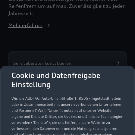
ReifenPremium auf max. Zuverlässigkeit zu jeder
Jahreszeit.
Mehr erfahren
Serviceberater kontaktieren
Cookie und Datenfreigabe
Einstellung
Servicetermin vereinbaren
Wir, die AUDI AG, Auto-Union-Straße 1, 85057 Ingolstadt, allein
oder in Zusammenarbeit mit unseren verbundenen Unternehmen
und Partnern ("Wir", "Unser"), nutzen auf unserer Website
eigene und Dienste Dritter, die Cookies und ähnliche Technologien
verwenden ("Dienste"), die uns helfen, unsere Website zu
Autohaus Knoller GmbH &
verbessern, den Datenverkehr und die Nutzung zu analysieren
und auf Ihre Interessen zugeschnittene Inhalte anzuzeigen,