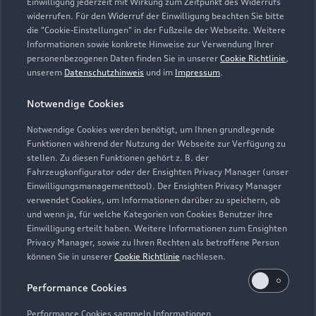
Einwilligung jederzeit mit Wirkung zum Zeitpunkt des Widerrufs
widerrufen. Für den Widerruf der Einwilligung beachten Sie bitte
info@autohaus-knoller.de
die "Cookie-Einstellungen" in der Fußzeile der Webseite. Weitere
Informationen sowie konkrete Hinweise zur Verwendung Ihrer
personenbezogenen Daten finden Sie in unserer
Cookie Richtlinie
,
Kontaktdaten herunterladen
unserem
Datenschutzhinweis
und im
Impressum
.
Notwendige Cookies
Öffnungszeiten
Notwendige Cookies werden benötigt, um Ihnen grundlegende
Funktionen während der Nutzung der Webseite zur Verfügung zu
stellen. Zu diesen Funktionen gehört z. B. der
Fahrzeugkonfigurator oder der Ensighten Privacy Manager (unser
Allgemein
Einwilligungsmanagementtool). Der Ensighten Privacy Manager
Geschlossen
,
öffnet am
Dienstag 07:00
verwendet Cookies, um Informationen darüber zu speichern, ob
und wenn ja, für welche Kategorien von Cookies Benutzer ihre
Einwilligung erteilt haben. Weitere Informationen zum Ensighten
Werkstatt
Privacy Manager, sowie zu Ihren Rechten als betroffene Person
Geschlossen
,
öffnet am
Dienstag 07:30
können Sie in unserer
Cookie Richtlinie
nachlesen.
Performance Cookies
Performance Cookies sammeln Informationen